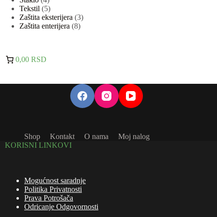
proizvoda
5
Tekstil
5
proizvoda
3
Zaštita eksterijera
3
8
proizvoda
Zaštita enterijera
8
proizvoda
0,00 RSD
Shop
Kontakt
O nama
Moj nalog
KORISNI LINKOVI
Mogućnost saradnje
Politika Privatnosti
Prava Potrošača
Odricanje Odgovornosti