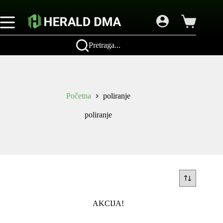
Skip
to
content
Shopping
cart
Pretraga...
Početna
poliranje
poliranje
AKCIJA!