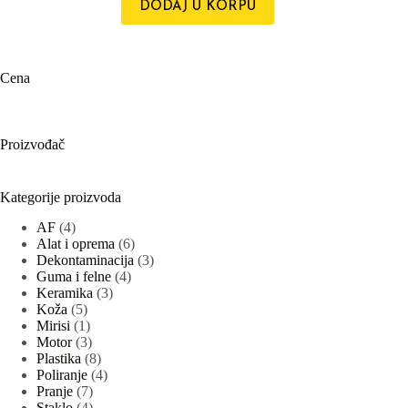
је
је:
DODAJ U KORPU
била:
1.350,00 RSD.
2.250,00 RSD.
Cena
Proizvođač
Kategorije proizvoda
4
AF
4
proizvoda
6
Alat i oprema
6
proizvoda
3
Dekontaminacija
3
4
proizvoda
Guma i felne
4
3
proizvoda
Keramika
3
5
proizvoda
Koža
5
proizvoda
1
Mirisi
1
proizvod
3
Motor
3
proizvoda
8
Plastika
8
proizvoda
4
Poliranje
4
7
proizvoda
Pranje
7
proizvoda
4
Staklo
4