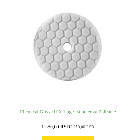
Chemical Guys HEX Logic Sundjer za Poliranje
1.350,00
RSD
2.250,00
RSD
Оригинална
Тренутна
цена
цена