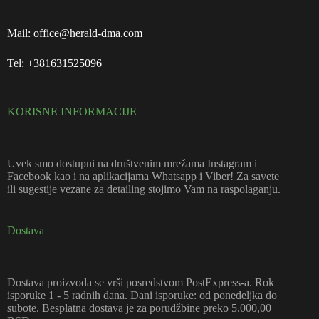
Mail:
office@herald-dma.com
Tel:
+381631525096
KORISNE INFORMACIJE
Uvek smo dostupni na društvenim mrežama Instagram i
Facebook kao i na aplikacijama Whatsapp i Viber! Za savete
ili sugestije vezane za detailing stojimo Vam na raspolaganju.
Dostava
Dostava proizvoda se vrši posredstvom PostExpress-a. Rok
isporuke 1 - 5 radnih dana. Dani isporuke: od ponedeljka do
subote. Besplatna dostava je za porudžbine preko 5.000,00