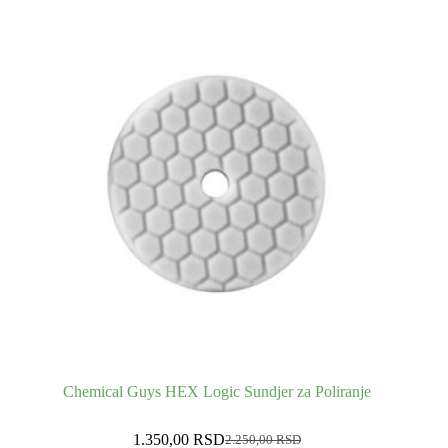
Chemical Guys HEX Logic Sundjer za Poliranje
1.350,00
RSD
2.250,00
RSD
Оригинална
Тренутна